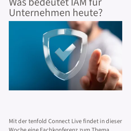
Was bedeutet IAM für
Unternehmen heute?
KONTAKT
Mit der
tenfold Connect Live
findet in dieser
Woche eine Fachkonferenz zum Thema