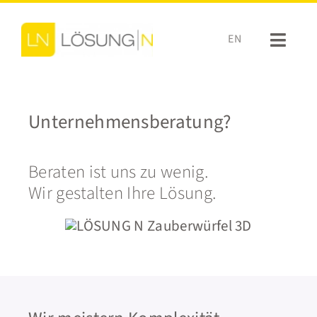
Zum
Inhalt
EN
Toggl
springen
Navig
AKTUELLES
Unternehmensberatung?
LEISTUNGEN
Beraten ist uns zu wenig.
BRANCHEN
Wir gestalten Ihre Lösung.
REFERENZEN
KARRIERE
ÜBER UNS