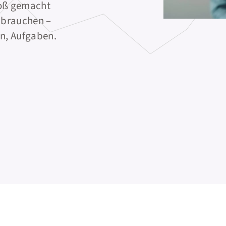
oß gemacht
 brauchen –
en, Aufgaben.